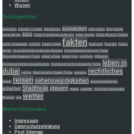
Wissen
Schlagwörter
auswandern
abmelden
arbeiten in dubai
attraktionen
auto mieten
Burj khalifa
dubai
corporate tax
Dubai Krankenversicherung
dubai marina
Dubai Miracle Garden
fakten
dubai schokolade
einreise
Expats Dubai
fastenzeit
finanzen
frauen
gehalt
Gesundheitsversicherung Ausland
Gesundheitsversorgung Dubai
Gesundheitswesen Dubai
global village
golden visa
gründung
influencer
leben in
Krankenversicherungskalkulator
Krankenversicherungstarife Dubai
dubai
rechtliches
marina
Medizinische Kosten Dubai
ramadan
reisen
sehenswürdigkeiten
regeln
sehenwürdigkeiten
Stadtteile
steuern
sicherheit
strand
unwetter
Versicherungskosten
wetter
Ausland
visa
Weiterführendes
Impressum
Datenschutzerklärung
Post Sitemap