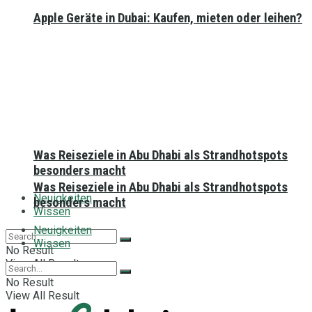
Apple Geräte in Dubai: Kaufen, mieten oder leihen?
Was Reiseziele in Abu Dhabi als Strandhotspots
besonders macht
Was Reiseziele in Abu Dhabi als Strandhotspots
Neuigkeiten
besonders macht
Wissen
Neuigkeiten
Wissen
No Result
View All Result
No Result
View All Result