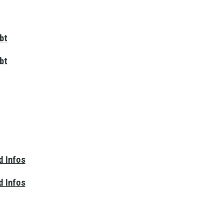
bt
bt
d Infos
d Infos