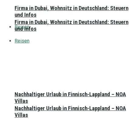
Firma in Dubai, Wohnsitz in Deutschland: Steuern
und Infos
Firma in Dubai, Wohnsitz in Deutschland: Steuern
Reisen
und Infos
Reisen
Nachhaltiger Urlaub in Finnisch-Lappland – NOA
Villas
Nachhaltiger Urlaub in Finnisch-Lappland – NOA
Villas