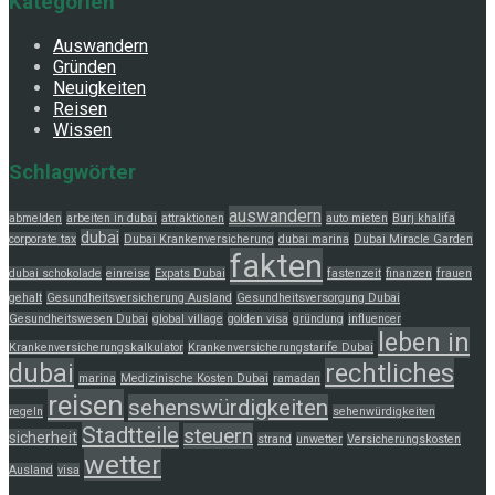
Kategorien
Auswandern
Gründen
Neuigkeiten
Reisen
Wissen
Schlagwörter
auswandern
abmelden
arbeiten in dubai
attraktionen
auto mieten
Burj khalifa
dubai
corporate tax
Dubai Krankenversicherung
dubai marina
Dubai Miracle Garden
fakten
dubai schokolade
einreise
Expats Dubai
fastenzeit
finanzen
frauen
gehalt
Gesundheitsversicherung Ausland
Gesundheitsversorgung Dubai
Gesundheitswesen Dubai
global village
golden visa
gründung
influencer
leben in
Krankenversicherungskalkulator
Krankenversicherungstarife Dubai
dubai
rechtliches
marina
Medizinische Kosten Dubai
ramadan
reisen
sehenswürdigkeiten
regeln
sehenwürdigkeiten
Stadtteile
steuern
sicherheit
strand
unwetter
Versicherungskosten
wetter
Ausland
visa